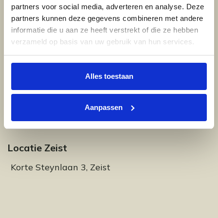
partners voor social media, adverteren en analyse. Deze
partners kunnen deze gegevens combineren met andere
Breng een bezoek aan onze showroom
informatie die u aan ze heeft verstrekt of die ze hebben
verzameld op basis van uw gebruik van hun services.
Alles toestaan
Locatie Amersfoort
Woestijgerweg 133, Amersfoort
Aanpassen
Locatie Zeist
Korte Steynlaan 3, Zeist