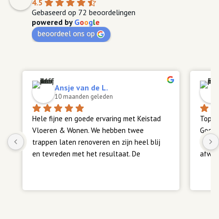
4.5
Gebaseerd op 72 beoordelingen
powered by
G
o
o
g
l
e
beoordeel ons op
Ansje van de L.
10 maanden geleden
Hele fijne en goede ervaring met Keistad 
Top z
Vloeren & Wonen. We hebben twee 
Goede
trappen laten renoveren en zijn heel blij 
Meerd
en tevreden met het resultaat. De 
afwerk
communicatie verliep vlot en duidelijk, en 
alles is volgens afspraak verlopen. Heel 
Teven
fijn. Een aanrader.
ook su