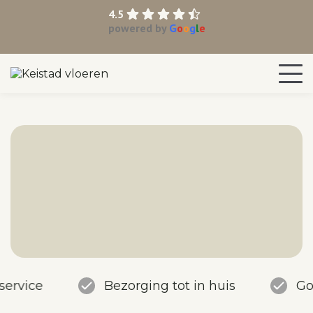
4.5
powered by
G
o
o
g
l
e
service
Bezorging tot in huis
Go