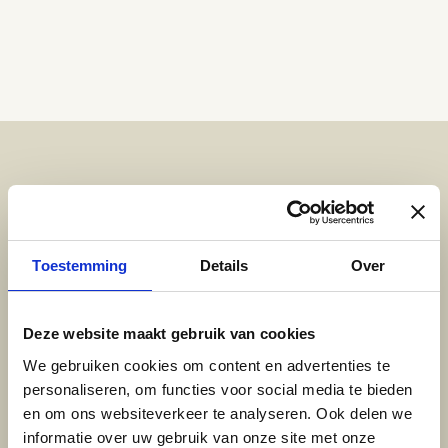
Bezoek één van onze
Toestemming
Details
Over
vestigingen
Deze website maakt gebruik van cookies
Behoefte aan vrijblijvend advies, inspiratie
We gebruiken cookies om content en advertenties te
opdoen of uw nieuwe vloer willen bekijken?
personaliseren, om functies voor social media te bieden
Kom dan langs in 1 van onze showrooms in
en om ons websiteverkeer te analyseren. Ook delen we
Amersfoort of Zeist.
informatie over uw gebruik van onze site met onze