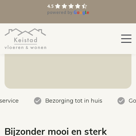
4.5
powered by
G
o
o
g
l
e
service
Bezorging tot in huis
Go
Bijzonder mooi en sterk