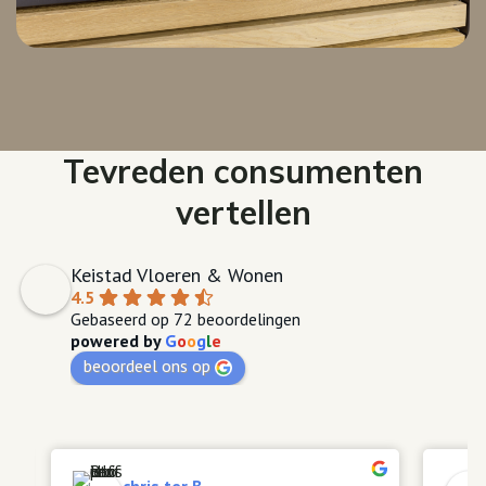
Tevreden consumenten
vertellen
Keistad Vloeren & Wonen
4.5
Gebaseerd op 72 beoordelingen
powered by
G
o
o
g
l
e
beoordeel ons op