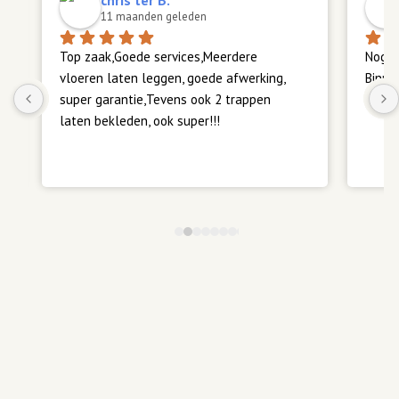
chris ter B.
11 maanden geleden
Top zaak,Goede services,Meerdere 
Nog st
vloeren laten leggen, goede afwerking, 
Binne
super garantie,Tevens ook 2 trappen 
laten bekleden, ook super!!!