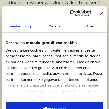
opdoen of uw nieuwe vloer willen bekijken?
Kom dan langs in 1 van onze showrooms in
Amersfoort of Zeist.
Toestemming
Details
Over
Breng een bezoek aan onze showroom
Deze website maakt gebruik van cookies
We gebruiken cookies om content en advertenties te
personaliseren, om functies voor social media te bieden
Locatie Amersfoort
en om ons websiteverkeer te analyseren. Ook delen we
informatie over uw gebruik van onze site met onze
Woestijgerweg 133, Amersfoort
partners voor social media, adverteren en analyse. Deze
partners kunnen deze gegevens combineren met andere
informatie die u aan ze heeft verstrekt of die ze hebben
verzameld op basis van uw gebruik van hun services.
Locatie Zeist
Korte Steynlaan 3, Zeist
Alles toestaan