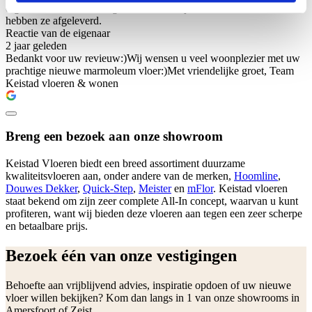
erg tevreden. De vloer ligt er strak en netjes in. Professioneel werk
hebben ze afgeleverd.
Reactie van de eigenaar
2 jaar geleden
Bedankt voor uw revieuw:)Wij wensen u veel woonplezier met uw
prachtige nieuwe marmoleum vloer:)Met vriendelijke groet, Team
Keistad vloeren & wonen
Breng een bezoek aan onze showroom
Keistad Vloeren biedt een breed assortiment duurzame
kwaliteitsvloeren aan, onder andere van de merken,
Hoomline
,
Douwes Dekker
,
Quick-Step
,
Meister
en
mFlor
. Keistad vloeren
staat bekend om zijn zeer complete All-In concept, waarvan u kunt
profiteren, want wij bieden deze vloeren aan tegen een zeer scherpe
en betaalbare prijs.
Bezoek één van onze vestigingen
Behoefte aan vrijblijvend advies, inspiratie opdoen of uw nieuwe
vloer willen bekijken? Kom dan langs in 1 van onze showrooms in
Amersfoort of Zeist.