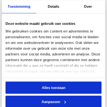
1 jaar geleden
Heel erg bedankt voor je mooie review! Superleuk om te horen dat
Toestemming
Details
Over
je zo tevreden bent. Geniet van je nieuwe vloer die gaat vast voor
heel wat woonplezier zorgen!Team keistad vloeren en wonen
Deze website maakt gebruik van cookies
Arieanne Van K.
We gebruiken cookies om content en advertenties te
1 jaar geleden
Mooi bedrijf, goede service en goede kwaliteit. Ze zijn zeer
personaliseren, om functies voor social media te bieden
professioneel te werk gegaan, de mannen stellen zich netjes voor!
en om ons websiteverkeer te analyseren. Ook delen we
Waar kom je dat nog tegen !
informatie over uw gebruik van onze site met onze
We zijn superblij met onze vloer, dankzij de precisie van de vakman.
Zeer aan te bevelen.
partners voor social media, adverteren en analyse. Deze
Gr Arieanne
partners kunnen deze gegevens combineren met andere
Reactie van de eigenaar
informatie die u aan ze heeft verstrekt of die ze hebben
1 jaar geleden
Beste Arieanne,Bedankt voor uw prachtige review. Wij wensen u
verzameld op basis van uw gebruik van hun services.
veel plezier met uw prachtige marmoleum vloer en natuurlijk uw
zonwering. Met vriendelijke groeten,Team keistad vloeren en
wonen
Alles toestaan
Gerda G.
2 jaar geleden
Aanpassen
Bij ons heeft keistad vloeren een marmoleum vloer gelegd. Wij zijn