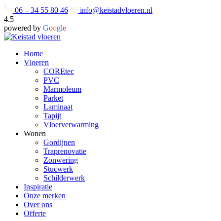
06 – 34 55 80 46
info@keistadvloeren.nl
4.5
powered by
G
o
o
g
l
e
Home
Vloeren
COREtec
PVC
Marmoleum
Parket
Laminaat
Tapijt
Vloerverwarming
Wonen
Gordijnen
Traprenovatie
Zonwering
Stucwerk
Schilderwerk
Inspiratie
Onze merken
Over ons
Offerte