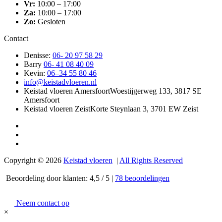
Vr:
10:00 – 17:00
Za:
10:00 – 17:00
Zo:
Gesloten
Contact
Denisse:
06- 20 97 58 29
Barry
06- 41 08 40 09
Kevin:
06–34 55 80 46
info@keistadvloeren.nl
Keistad vloeren Amersfoort
Woestijgerweg 133, 3817 SE
Amersfoort
Keistad vloeren Zeist
Korte Steynlaan 3, 3701 EW Zeist
Copyright © 2026
Keistad vloeren
|
All Rights Reserved
Beoordeling
door klanten:
4,5
/
5
|
78
beoordelingen
Neem contact op
×