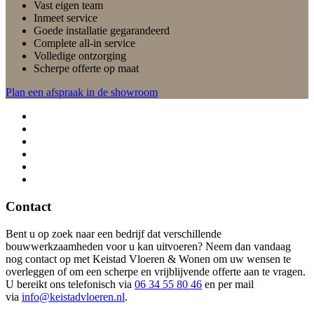
Vast eigen team
Inmeet service
Goede installatie gegarandeerd
Complete all-in service
Volledige ontzorging
Scherpe offerte op maat
Plan een afspraak in de showroom
Contact
Bent u op zoek naar een bedrijf dat verschillende
bouwwerkzaamheden voor u kan uitvoeren? Neem dan vandaag
nog contact op met Keistad Vloeren & Wonen om uw wensen te
overleggen of om een scherpe en vrijblijvende offerte aan te vragen.
U bereikt ons telefonisch via
06 34 55 80 46
en per mail
via
info@keistadvloeren.nl
.