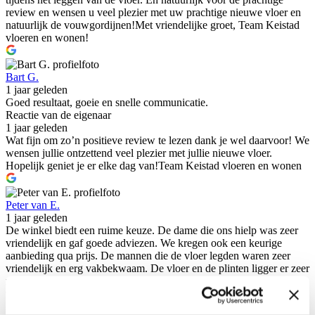
review en wensen u veel plezier met uw prachtige nieuwe vloer en
natuurlijk de vouwgordijnen!Met vriendelijke groet, Team Keistad
vloeren en wonen!
Bart G.
1 jaar geleden
Goed resultaat, goeie en snelle communicatie.
Reactie van de eigenaar
1 jaar geleden
Wat fijn om zo’n positieve review te lezen dank je wel daarvoor! We
wensen jullie ontzettend veel plezier met jullie nieuwe vloer.
Hopelijk geniet je er elke dag van!Team Keistad vloeren en wonen
Peter van E.
1 jaar geleden
De winkel biedt een ruime keuze. De dame die ons hielp was zeer
vriendelijk en gaf goede adviezen. We kregen ook een keurige
aanbieding qua prijs. De mannen die de vloer legden waren zeer
vriendelijk en erg vakbekwaam. De vloer en de plinten ligger er zeer
mooi en strak in. Kortom een hele prettige ervaring om hier een
vloer te kopen en te laten leggen.
Reactie van de eigenaar