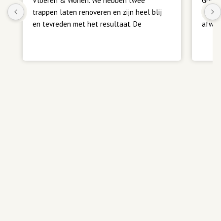
Vloeren & Wonen. We hebben twee 
Goede
trappen laten renoveren en zijn heel blij 
Meerd
en tevreden met het resultaat. De 
afwerk
communicatie verliep vlot en duidelijk, en 
alles is volgens afspraak verlopen. Heel 
Teven
fijn. Een aanrader.
ook su