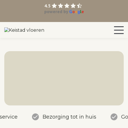
4.5
powered by
G
o
o
g
l
e
service
Bezorging tot in huis
Go