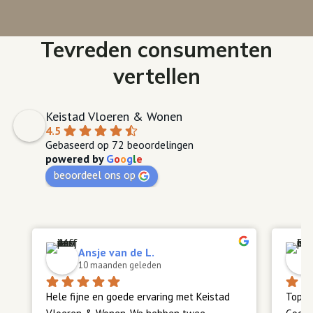
Tevreden consumenten
vertellen
Keistad Vloeren & Wonen
4.5
Gebaseerd op 72 beoordelingen
powered by
G
o
o
g
l
e
beoordeel ons op
Ansje van de L.
10 maanden geleden
Hele fijne en goede ervaring met Keistad 
Top z