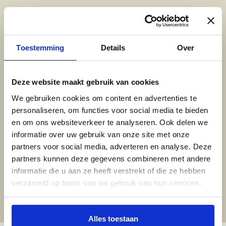
Breng een bezoek aan onze showroom
Toestemming
Details
Over
Locatie Amersfoort
Deze website maakt gebruik van cookies
We gebruiken cookies om content en advertenties te
Woestijgerweg 133, Amersfoort
personaliseren, om functies voor social media te bieden
en om ons websiteverkeer te analyseren. Ook delen we
informatie over uw gebruik van onze site met onze
Locatie Zeist
partners voor social media, adverteren en analyse. Deze
partners kunnen deze gegevens combineren met andere
Korte Steynlaan 3, Zeist
informatie die u aan ze heeft verstrekt of die ze hebben
verzameld op basis van uw gebruik van hun services.
Alles toestaan