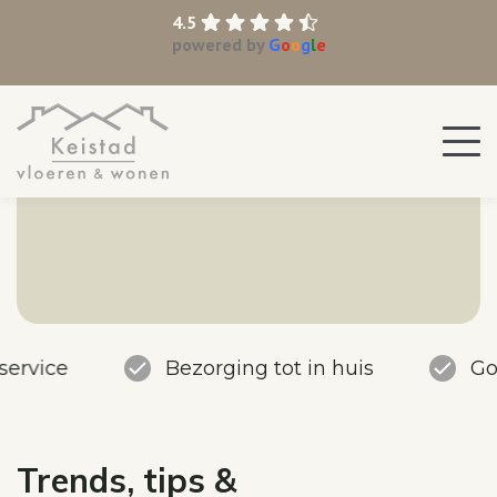
4.5
powered by
G
o
o
g
l
e
service
Bezorging tot in huis
Go
Trends, tips &