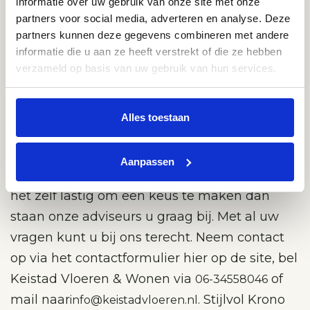
informatie over uw gebruik van onze site met onze
partners voor social media, adverteren en analyse. Deze
partners kunnen deze gegevens combineren met andere
Kom naar de showroom en bekijk
informatie die u aan ze heeft verstrekt of die ze hebben
de mogelijkheden
verzameld op basis van uw gebruik van hun services.
Heeft u heel Pinterest afgezocht en weet u
precies welke stijl uw nieuwe woning moet
Alles toestaan
krijgen? In onze showroom kunt u met eigen
ogen zien wat er allemaal mogelijk is met het
Aanpassen
mooie laminaat van Krono Original. Vindt u
het zelf lastig om een keus te maken dan
staan onze adviseurs u graag bij. Met al uw
vragen kunt u bij ons terecht. Neem contact
op via het contactformulier hier op de site, bel
Keistad Vloeren & Wonen via
of
06-34558046
mail naar
. Stijlvol Krono
info@keistadvloeren.nl