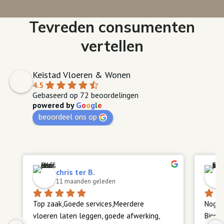
Tevreden consumenten
vertellen
Keistad Vloeren & Wonen
4.5
Gebaseerd op 72 beoordelingen
powered by
G
o
o
g
l
e
beoordeel ons op
chris ter B.
11 maanden geleden
Top zaak,Goede services,Meerdere 
Nog st
vloeren laten leggen, goede afwerking, 
Binne