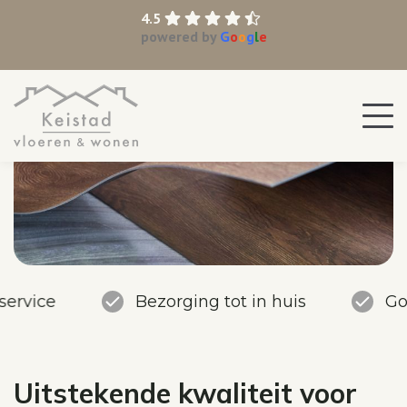
4.5
powered by
G
o
o
g
l
e
service
Bezorging tot in huis
Go
Uitstekende kwaliteit voor