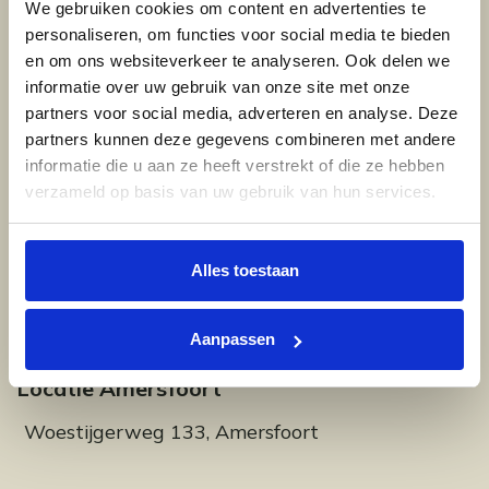
vestigingen
We gebruiken cookies om content en advertenties te
personaliseren, om functies voor social media te bieden
en om ons websiteverkeer te analyseren. Ook delen we
Behoefte aan vrijblijvend advies, inspiratie
informatie over uw gebruik van onze site met onze
partners voor social media, adverteren en analyse. Deze
opdoen of uw nieuwe vloer willen bekijken?
partners kunnen deze gegevens combineren met andere
Kom dan langs in 1 van onze showrooms in
informatie die u aan ze heeft verstrekt of die ze hebben
Amersfoort of Zeist.
verzameld op basis van uw gebruik van hun services.
Breng een bezoek aan onze showroom
Alles toestaan
Aanpassen
Locatie Amersfoort
Woestijgerweg 133, Amersfoort