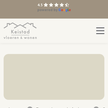
4.5
powered by
G
o
o
g
l
e