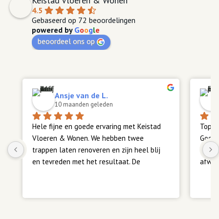
Keistad Vloeren & Wonen
4.5
Gebaseerd op 72 beoordelingen
powered by
G
o
o
g
l
e
beoordeel ons op
Ansje van de L.
10 maanden geleden
Hele fijne en goede ervaring met Keistad 
Top z
Vloeren & Wonen. We hebben twee 
Goede
trappen laten renoveren en zijn heel blij 
Meerd
en tevreden met het resultaat. De 
afwerk
communicatie verliep vlot en duidelijk, en 
alles is volgens afspraak verlopen. Heel 
Teven
fijn. Een aanrader.
ook su