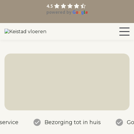
4.5
powered by
G
o
o
g
l
e
service
Bezorging tot in huis
Go