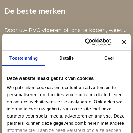
De beste merken
Door uw PVC vloeren bij ons te kopen, weet u
zeker dat u PVC vloeren van kwaliteit koopt.
In ons assortiment vindt u namelijk enkel PVC
vloeren van de beste merken, zoals Liberty,
Toestemming
Details
Over
Quick Step, COREtec, mFLOR, Gerflor,
Lifestyle, Castell, Hoomline en Therdex PVC.
Deze website maakt gebruik van cookies
Dit zijn allemaal duurzame PVC vloeren, waar
We gebruiken cookies om content en advertenties te
u lang van kunt genieten in Utrecht. Daarbij
personaliseren, om functies voor social media te bieden
zijn ze ook nog eens een stijlvolle toevoeging
en om ons websiteverkeer te analyseren. Ook delen we
informatie over uw gebruik van onze site met onze
aan elk interieur!
partners voor social media, adverteren en analyse. Deze
partners kunnen deze gegevens combineren met andere
informatie die u aan ze heeft verstrekt of die ze hebben
Plan een afspraak in de showroom