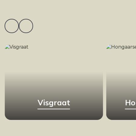
Visgraat
Ho