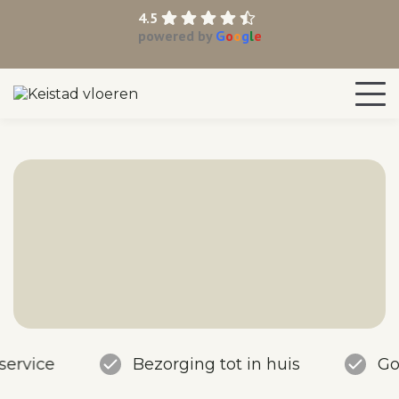
4.5
powered by
G
o
o
g
l
e
service
Bezorging tot in huis
Go