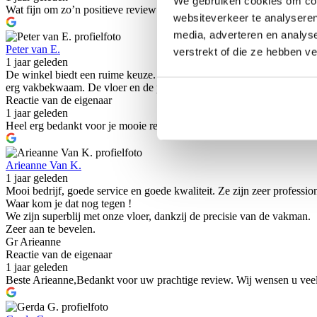
We gebruiken cookies om cont
Wat fijn om zo’n positieve review te lezen dank je wel daarvoor! We w
websiteverkeer te analyseren
media, adverteren en analys
Peter van E.
verstrekt of die ze hebben v
1 jaar geleden
De winkel biedt een ruime keuze. De dame die ons hielp was zeer vri
erg vakbekwaam. De vloer en de plinten ligger er zeer mooi en strak i
Reactie van de eigenaar
1 jaar geleden
Heel erg bedankt voor je mooie review! Superleuk om te horen dat je
Arieanne Van K.
1 jaar geleden
Mooi bedrijf, goede service en goede kwaliteit. Ze zijn zeer professio
Waar kom je dat nog tegen !
We zijn superblij met onze vloer, dankzij de precisie van de vakman.
Zeer aan te bevelen.
Gr Arieanne
Reactie van de eigenaar
1 jaar geleden
Beste Arieanne,Bedankt voor uw prachtige review. Wij wensen u veel