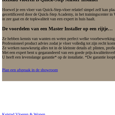
Hoewel je een vloer van Quick-Step-vloer relatief simpel zelf kan pla
gecertificeerd door de Quick-Step Academy, in het trainingscenter in 
in zee gaat en de topkwaliteit van een expert in huis haalt.
De voordelen van een Master Installer op een rijtje…
Ze hebben kennis van wanten en weten perfect welke voorbewerking no
Professioneel product advies zodat je vloer volledig tot zijn recht komt
Ze werken nauwkeurig alles tot in de kleinste details af: plinten, prof
Met een expert bent u gegarandeerd van een goede prijs-kwaliteitsve
U heeft een levenslange garantie* op de installatie. *De garantie loop
Plan een afspraak in de showroom
Keistad Vloeren & Wonen