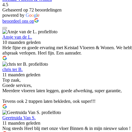
4.5
Gebaseerd op 72 beoordelingen
powered by
G
o
o
g
l
e
beoordeel ons op
Ansje van de L.
10 maanden geleden
Hele fijne en goede ervaring met Keistad Vloeren & Wonen. We hebben t
afspraak verlopen. Heel fijn. Een aanrader.
chris ter B.
11 maanden geleden
Top zaak,
Goede services,
Meerdere vloeren laten leggen, goede afwerking, super garantie,
Tevens ook 2 trappen laten bekleden, ook super!!!
Geertruida Van S.
11 maanden geleden
Nog steeds Heel blij met onze vloer Binnen & in mijn nieuwe salon !