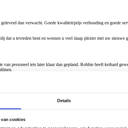
geleverd dan verwacht. Goede kwaliteit/prijs verhouding en goede ser
blij dat u tevreden bent en wensen u veel slaap plezier met uw nieuwe
e van personeel iets later klaar dan gepland. Robbie heeft keihard gewe
dijnen.
 het leggen van de vloer. En natuurlijk voor de prachtige review en we
en!
Details
 van cookies