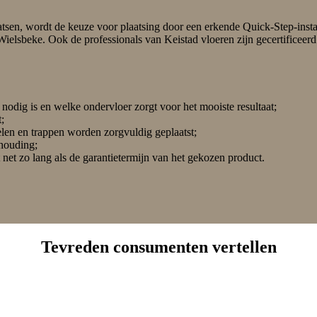
atsen, wordt de keuze voor plaatsing door een erkende Quick-Step-instal
Wielsbeke. Ook de professionals van Keistad vloeren zijn gecertificeer
dig is en welke ondervloer zorgt voor het mooiste resultaat;
;
ielen en trappen worden zorgvuldig geplaatst;
rhouding;
t net zo lang als de garantietermijn van het gekozen product.
Tevreden consumenten vertellen