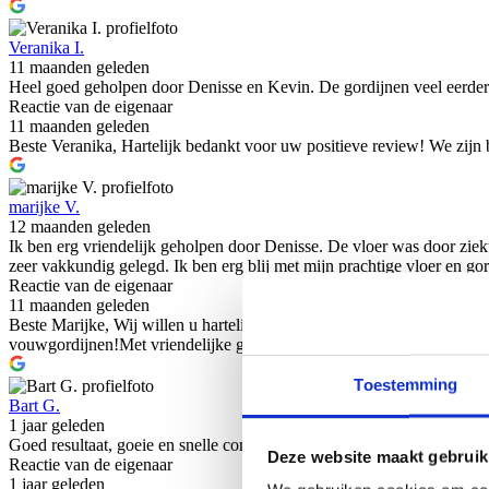
Veranika I.
11 maanden geleden
Heel goed geholpen door Denisse en Kevin. De gordijnen veel eerder 
Reactie van de eigenaar
11 maanden geleden
Beste Veranika, Hartelijk bedankt voor uw positieve review! We zijn 
marijke V.
12 maanden geleden
Ik ben erg vriendelijk geholpen door Denisse. De vloer was door ziekt
zeer vakkundig gelegd. Ik ben erg blij met mijn prachtige vloer en gor
Reactie van de eigenaar
11 maanden geleden
Beste Marijke, Wij willen u hartelijk bedanken voor uw geduld tijdens
vouwgordijnen!Met vriendelijke groet, Team Keistad vloeren en won
Toestemming
Bart G.
1 jaar geleden
Goed resultaat, goeie en snelle communicatie.
Deze website maakt gebruik
Reactie van de eigenaar
1 jaar geleden