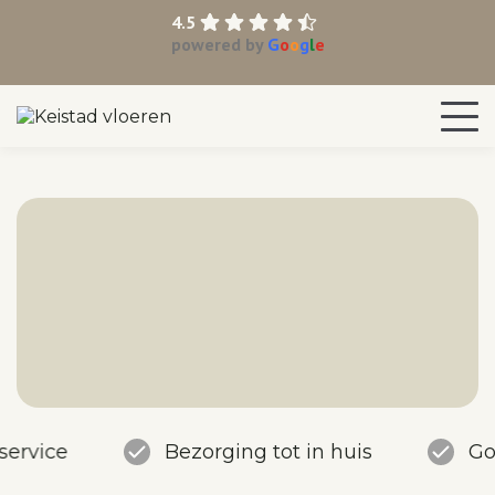
4.5
powered by
G
o
o
g
l
e
service
Bezorging tot in huis
Go