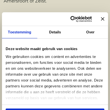
Amersfoort of Zeist.
Breng een bezoek aan onze showroom
Toestemming
Details
Over
Locatie Amersfoort
Deze website maakt gebruik van cookies
Woestijgerweg 133, Amersfoort
We gebruiken cookies om content en advertenties te
personaliseren, om functies voor social media te bieden
en om ons websiteverkeer te analyseren. Ook delen we
informatie over uw gebruik van onze site met onze
Locatie Zeist
partners voor social media, adverteren en analyse. Deze
partners kunnen deze gegevens combineren met andere
Korte Steynlaan 3, Zeist
informatie die u aan ze heeft verstrekt of die ze hebben
verzameld op basis van uw gebruik van hun services.