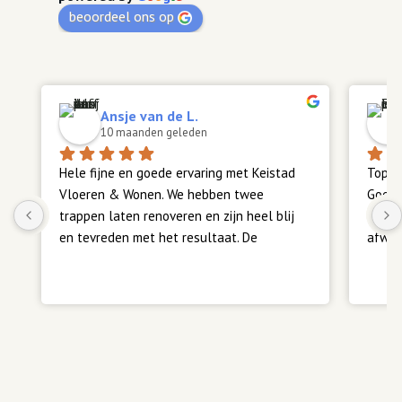
beoordeel ons op
Ansje van de L.
10 maanden geleden
Hele fijne en goede ervaring met Keistad 
Top z
Vloeren & Wonen. We hebben twee 
Goede
trappen laten renoveren en zijn heel blij 
Meerd
en tevreden met het resultaat. De 
afwerk
communicatie verliep vlot en duidelijk, en 
alles is volgens afspraak verlopen. Heel 
Teven
fijn. Een aanrader.
ook su