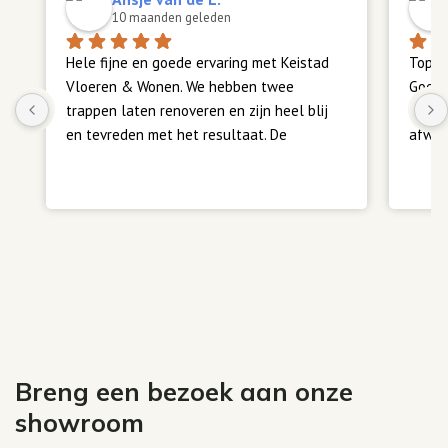
10 maanden geleden
Hele fijne en goede ervaring met Keistad 
Top z
Vloeren & Wonen. We hebben twee 
Goede
trappen laten renoveren en zijn heel blij 
Meerd
en tevreden met het resultaat. De 
afwerk
communicatie verliep vlot en duidelijk, en 
alles is volgens afspraak verlopen. Heel 
Teven
fijn. Een aanrader.
ook su
Breng een bezoek aan onze
showroom