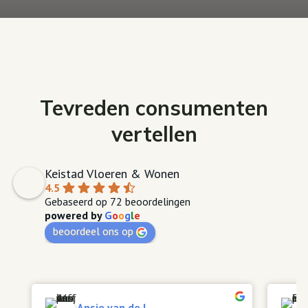
Tevreden consumenten
vertellen
Keistad Vloeren & Wonen
4.5
Gebaseerd op 72 beoordelingen
powered by
G
o
o
g
l
e
beoordeel ons op
Ansje van de L.