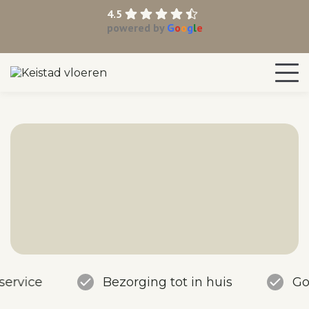
4.5
powered by
G
o
o
g
l
e
service
Bezorging tot in huis
Go