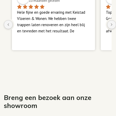
10 maanden geleden
Hele fijne en goede ervaring met Keistad 
Top z
Vloeren & Wonen. We hebben twee 
Goede
trappen laten renoveren en zijn heel blij 
Meerd
en tevreden met het resultaat. De 
afwerk
communicatie verliep vlot en duidelijk, en 
alles is volgens afspraak verlopen. Heel 
Teven
fijn. Een aanrader.
ook su
Breng een bezoek aan onze
showroom