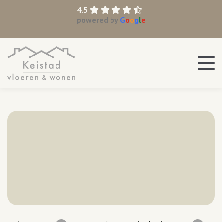
4.5
powered by
G
o
o
g
l
e