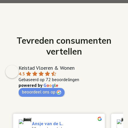
Tevreden consumenten
vertellen
Keistad Vloeren & Wonen
4.5
Gebaseerd op 72 beoordelingen
powered by
G
o
o
g
l
e
beoordeel ons op
Ansje van de L.