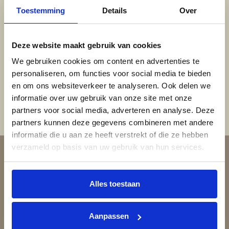
Toestemming
Details
Over
Woestijgerweg 133, Amersfoort
Deze website maakt gebruik van cookies
Locatie Zeist
We gebruiken cookies om content en advertenties te
personaliseren, om functies voor social media te bieden
Korte Steynlaan 3, Zeist
en om ons websiteverkeer te analyseren. Ook delen we
informatie over uw gebruik van onze site met onze
partners voor social media, adverteren en analyse. Deze
partners kunnen deze gegevens combineren met andere
informatie die u aan ze heeft verstrekt of die ze hebben
verzameld op basis van uw gebruik van hun services.
Alles toestaan
Voordelen Keistad Vloeren &
Aanpassen