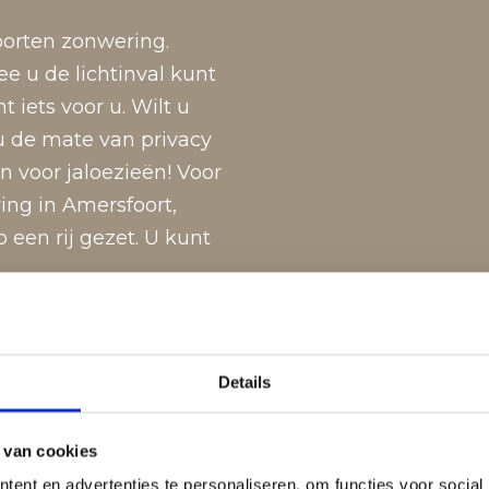
soorten zonwering.
 u de lichtinval kunt
 iets voor u. Wilt u
 de mate van privacy
an voor jaloezieën! Voor
ing in Amersfoort,
een rij gezet. U kunt
Details
 van cookies
lgordijnen
ent en advertenties te personaliseren, om functies voor social