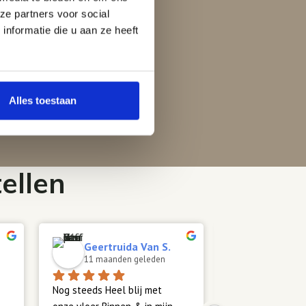
ze partners voor social
nformatie die u aan ze heeft
Alles toestaan
ellen
Geertruida Van S.
Veranika 
11 maanden geleden
11 maande
Nog steeds Heel blij met 
Heel goed gehol