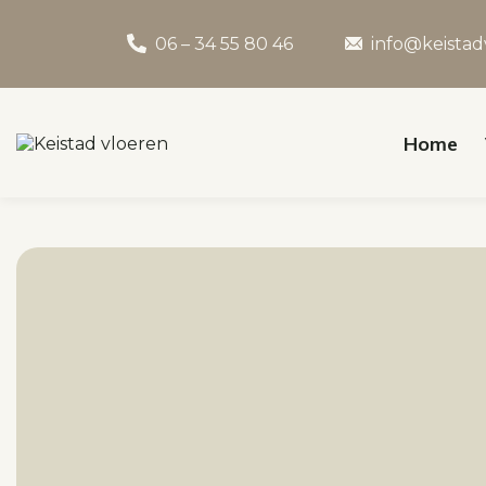
06 – 34 55 80 46
info@keistad
Home