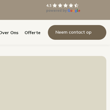
4.5
powered by
G
o
o
g
l
e
Neem contact op
Over Ons
Offerte