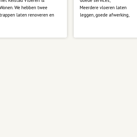
met Keistad Vloeren & 
Goede services,
Wonen. We hebben twee 
Meerdere vloeren laten 
trappen laten renoveren en 
leggen, goede afwerking, 
zijn heel blij en tevreden met 
super garantie,
het resultaat. De 
communicatie verliep vlot en 
Tevens ook 2 trappen laten 
duidelijk, en alles is volgens 
bekleden, ook super!!!
afspraak verlopen. Heel fijn. 
Een aanrader.