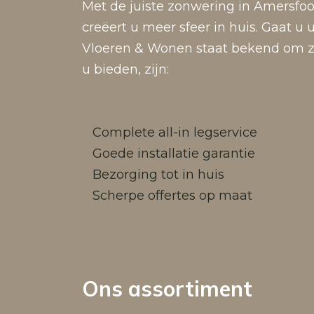
Met de juiste zonwering in Amersfoort
creëert u meer sfeer in huis. Gaat u
Vloeren & Wonen staat bekend om zij
u bieden, zijn:
Complete all-in legservice
Goede installatie garantie
Bezorging tot in huis
Scherpe offertes op maat
Ons assortiment