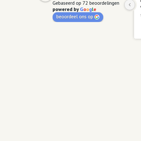
Gebaseerd op 72 beoordelingen
powered by
G
o
o
g
l
e
beoordeel ons op