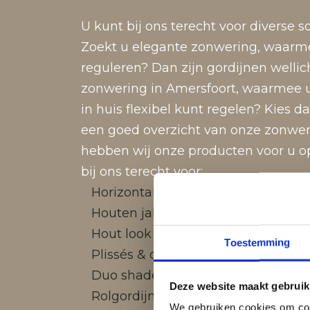
U kunt bij ons terecht voor diverse 
Zoekt u elegante zonwering, waarmee
reguleren? Dan zijn gordijnen wellicht
zonwering in Amersfoort, waarmee u
in huis flexibel kunt regelen? Kies d
een goed overzicht van onze zonwer
hebben wij onze producten voor u op 
bij ons terecht voor:
Horizontale jaloezieën
Houten jaloezieën
Hout look jaloezieën
Toestemming
Plissés & duettes
Duo shades
Deze website maakt gebruik
Rolgordijnen en verduisterende ro
We gebruiken cookies om cont