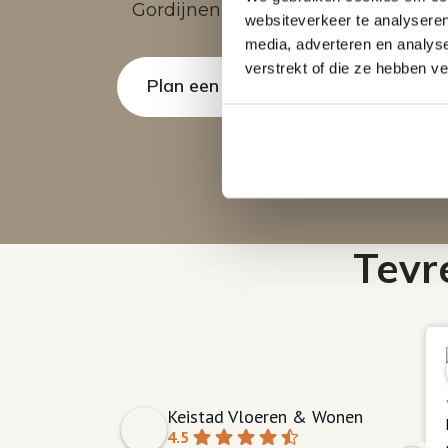
Gordijnen en vouwgordijnen
websiteverkeer te analyseren
media, adverteren en analys
verstrekt of die ze hebben v
Plan een afspraak in de showroom
Tevr
Keistad Vloeren & Wonen
4.5