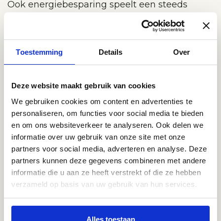
Ook energiebesparing speelt een steeds
grotere rol. Door warmte buiten te houden,
blijft uw woning koeler en hoeft u minder te
koelen. Dat maakt een investering in
Toestemming
Details
Over
kwalitatieve systemen op de lange termijn
extra interessant.
Deze website maakt gebruik van cookies
Laat u goed adviseren
We gebruiken cookies om content en advertenties te
Het kiezen van de juiste zonwering hangt af
personaliseren, om functies voor social media te bieden
en om ons websiteverkeer te analyseren. Ook delen we
van meerdere factoren, zoals de ligging van
informatie over uw gebruik van onze site met onze
uw woning, uw woonstijl en de gewenste
partners voor social media, adverteren en analyse. Deze
functionaliteit. Bij Keistad Vloeren & Wonen
partners kunnen deze gegevens combineren met andere
kunnen we u helpen om de juiste combinatie
informatie die u aan ze heeft verstrekt of die ze hebben
verzameld op basis van uw gebruik van hun services.
van uitstraling, comfort en gebruiksgemak te
vinden. Vraag gerust om advies.
Contact met Keistad Vloeren
Alles toestaan