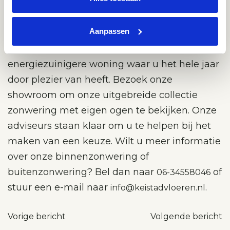
& Wonen
Aanpassen
Met de juiste keuze creëert u niet alleen meer
schaduw, maar ook een aangenamere en
energiezuinigere woning waar u het hele jaar
door plezier van heeft. Bezoek onze
showroom om onze uitgebreide collectie
zonwering met eigen ogen te bekijken. Onze
adviseurs staan klaar om u te helpen bij het
maken van een keuze. Wilt u meer informatie
over onze binnenzonwering of
buitenzonwering? Bel dan naar
of
06-34558046
stuur een e-mail naar
.
info@keistadvloeren.nl
Bericht
Vorige bericht
Volgende bericht