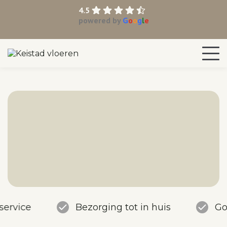
4.5
powered by
G
o
o
g
l
e
service
Bezorging tot in huis
Go