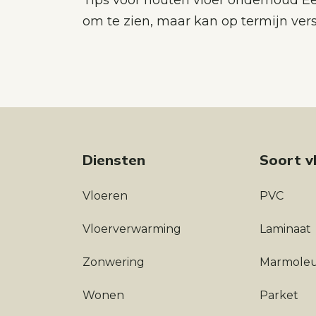
Tips voor houten vloer onderhoud Een
om te zien, maar kan op termijn versl
Diensten
Soort v
Vloeren
PVC
Vloerverwarming
Laminaat
Zonwering
Marmole
Wonen
Parket