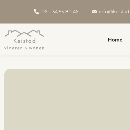
06 – 34 55 80 46
info@keistad
Home