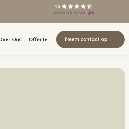
4.5
powered by
G
o
o
g
l
e
Neem contact op
Over Ons
Offerte